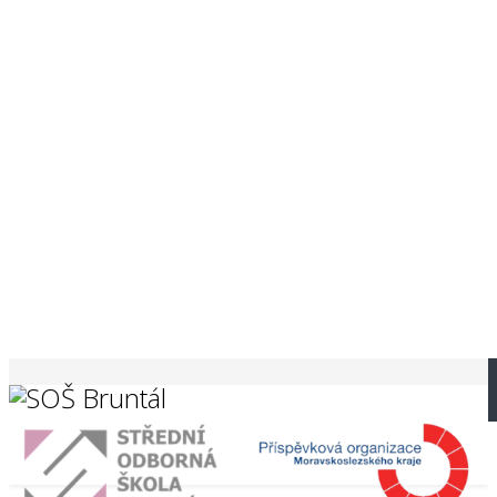
Na těchto webových stránkách jsou využívány cookies k vylepšení poskytovaných
služeb a pro zvýšení komfortu při prohlížení.
Souhlasím
Nesouhlasím
Storno
Více info