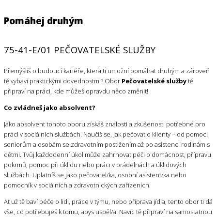
Pomáhej druhým
75-41-E/01 PEČOVATELSKÉ SLUŽBY
Přemýšlíš o budoucí kariéře, která ti umožní pomáhat druhým a zároveň
tě vybaví praktickými dovednostmi? Obor
Pečovatelské služby
tě
připraví na práci, kde můžeš opravdu něco změnit!
Co zvládneš jako absolvent?
Jako absolvent tohoto oboru získáš znalosti a zkušenosti potřebné pro
práci v sociálních službách. Naučíš se, jak pečovat o klienty – od pomoci
seniorům a osobám se zdravotním postižením až po asistenci rodinám s
dětmi. Tvůj každodenní úkol může zahrnovat péči o domácnost, přípravu
pokrmů, pomoc při úklidu nebo práci v prádelnách a úklidových
službách. Uplatníš se jako pečovatel/ka, osobní asistent/ka nebo
pomocník v sociálních a zdravotnických zařízeních.
Ať už tě baví péče o lidi, práce v týmu, nebo příprava jídla, tento obor ti dá
vše, co potřebuješ k tomu, abys uspěl/a. Navíc tě připraví na samostatnou