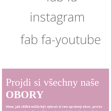
instagram
fab fa-youtube
Projdi si všechny naše
OBORY
Víme, jak těžké může být vybrat si ten správný obor, proto