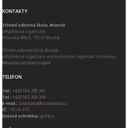
KONTAKTY
Střední odborná škola, Bruntál
,
příspěvková organizace
Krnovská 998/9, 792 01 Bruntál
Střední odborná škola Bruntál,
příspěvková organizace je příspěvkovou organizací zřizovanou
Moravskoslezským krajem
TELEFON
Tel.:
+420 554 295 241
Tel.:
+420 552 304 304
E-mail.:
sosbruntal@sosbruntal.cz
IČ:
136 43 479
Datová schránka:
rgsfdpq