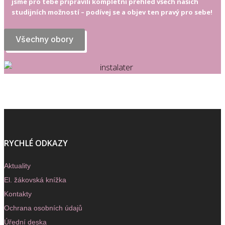
jsme pro tebe připravili kompletní přehled všech našich
studijních možností – podívej se a objev ten pravý pro sebe!
Všechny obory
RYCHLÉ ODKAZY
Aktuality
El. žákovská knížka
Kontakty
Ochrana osobních údajů
Úřední deska