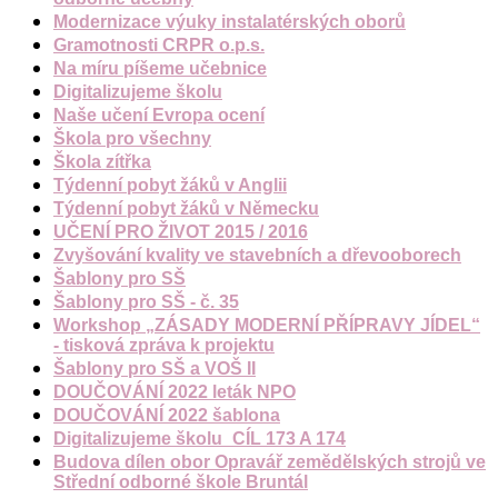
Modernizace výuky instalatérských oborů
Gramotnosti CRPR o.p.s.
Na míru píšeme učebnice
Digitalizujeme školu
Naše učení Evropa ocení
Škola pro všechny
Škola zítřka
Týdenní pobyt žáků v Anglii
Týdenní pobyt žáků v Německu
UČENÍ PRO ŽIVOT 2015 / 2016
Zvyšování kvality ve stavebních a dřevooborech
Šablony pro SŠ
Šablony pro SŠ - č. 35
Workshop „ZÁSADY MODERNÍ PŘÍPRAVY JÍDEL“
- tisková zpráva k projektu
Šablony pro SŠ a VOŠ II
DOUČOVÁNÍ 2022 leták NPO
DOUČOVÁNÍ 2022 šablona
Digitalizujeme školu_CÍL 173 A 174
Budova dílen obor Opravář zemědělských strojů ve
Střední odborné škole Bruntál