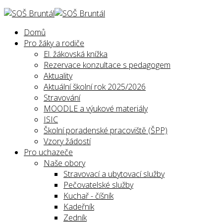
Domů
Pro žáky a rodiče
El. žákovská knížka
Rezervace konzultace s pedagogem
Aktuality
Aktuální školní rok 2025/2026
Stravování
MOODLE a výukové materiály
ISIC
Školní poradenské pracoviště (ŠPP)
Vzory žádostí
Pro uchazeče
Naše obory
Stravovací a ubytovací služby
Pečovatelské služby
Kuchař - číšník
Kadeřník
Zedník