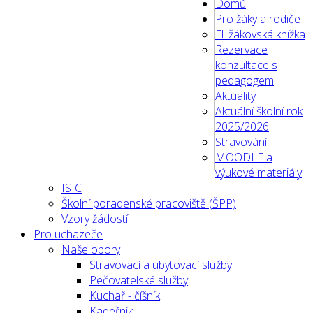
Domů
Pro žáky a rodiče
El. žákovská knížka
Rezervace
konzultace s
pedagogem
Aktuality
Aktuální školní rok
2025/2026
Stravování
MOODLE a
výukové materiály
ISIC
Školní poradenské pracoviště (ŠPP)
Vzory žádostí
Pro uchazeče
Naše obory
Stravovací a ubytovací služby
Pečovatelské služby
Kuchař - číšník
Kadeřník