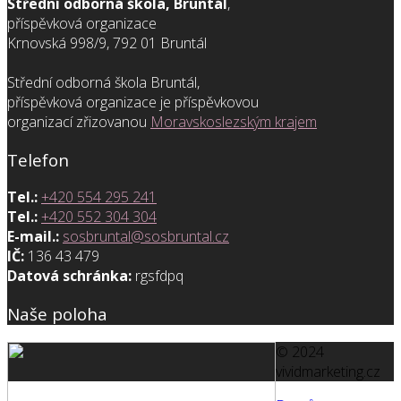
Střední odborná škola, Bruntál
,
příspěvková organizace
Krnovská 998/9, 792 01 Bruntál
Střední odborná škola Bruntál,
příspěvková organizace je příspěvkovou
organizací zřizovanou
Moravskoslezským krajem
Telefon
Tel.:
+420 554 295 241
Tel.:
+420 552 304 304
E-mail.:
sosbruntal@sosbruntal.cz
IČ:
136 43 479
Datová schránka:
rgsfdpq
Naše poloha
© 2024
vividmarketing.cz