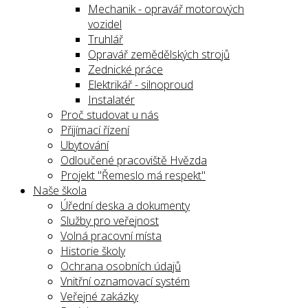
Mechanik - opravář motorových
vozidel
Truhlář
Opravář zemědělských strojů
Zednické práce
Elektrikář - silnoproud
Instalatér
Proč studovat u nás
Přijímací řízení
Ubytování
Odloučené pracoviště Hvězda
Projekt "Řemeslo má respekt"
Naše škola
Úřední deska a dokumenty
Služby pro veřejnost
Volná pracovní místa
Historie školy
Ochrana osobních údajů
Vnitřní oznamovací systém
Veřejné zakázky