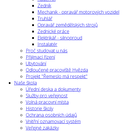
Zedník
Mechanik - opravář motorových vozidel
Truhlář
Opravář zemědělských strojů
Zednické práce
Elektrikář - silnoproud
Instalatér
Proč studovat u nás
Přijímací řízení
Ubytování
Odloučené pracoviště Hvězda
Projekt "Řemeslo má respekt"
Naše škola
Úřední deska a dokumenty
Služby pro veřejnost
Volná pracovní místa
Historie školy
Ochrana osobních údajů
Vnitřní oznamovací systém
Veřejné zakázky