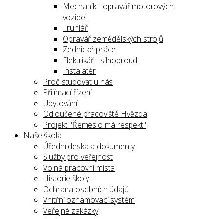
Mechanik - opravář motorových
vozidel
Truhlář
Opravář zemědělských strojů
Zednické práce
Elektrikář - silnoproud
Instalatér
Proč studovat u nás
Přijímací řízení
Ubytování
Odloučené pracoviště Hvězda
Projekt "Řemeslo má respekt"
Naše škola
Úřední deska a dokumenty
Služby pro veřejnost
Volná pracovní místa
Historie školy
Ochrana osobních údajů
Vnitřní oznamovací systém
Veřejné zakázky