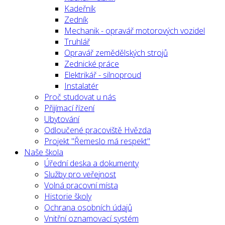
Kadeřník
Zedník
Mechanik - opravář motorových vozidel
Truhlář
Opravář zemědělských strojů
Zednické práce
Elektrikář - silnoproud
Instalatér
Proč studovat u nás
Přijímací řízení
Ubytování
Odloučené pracoviště Hvězda
Projekt "Řemeslo má respekt"
Naše škola
Úřední deska a dokumenty
Služby pro veřejnost
Volná pracovní místa
Historie školy
Ochrana osobních údajů
Vnitřní oznamovací systém