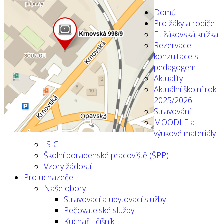
Domů
Pro žáky a rodiče
El. žákovská knížka
Rezervace
konzultace s
pedagogem
Aktuality
Aktuální školní rok
2025/2026
Stravování
MOODLE a
výukové materiály
ISIC
Školní poradenské pracoviště (ŠPP)
Vzory žádostí
Pro uchazeče
Naše obory
Stravovací a ubytovací služby
Pečovatelské služby
Kuchař - číšník