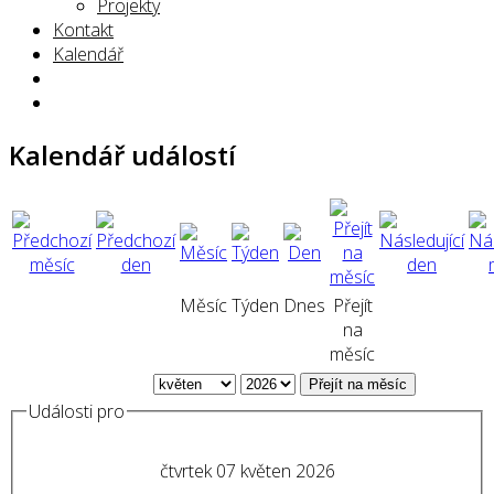
Projekty
Kontakt
Kalendář
Kalendář událostí
Měsíc
Týden
Dnes
Přejít
na
měsíc
Přejít na měsíc
Události pro
čtvrtek 07 květen 2026