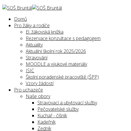
Domů
Pro žáky a rodiče
El. žákovská knížka
Rezervace konzultace s pedagogem
Aktuality
Aktuální školní rok 2025/2026
Stravování
MOODLE a výukové materiály
ISIC
Školní poradenské pracoviště (ŠPP)
Vzory žádostí
Pro uchazeče
Naše obory
Stravovací a ubytovací služby
Pečovatelské služby
Kuchař - číšník
Kadeřník
Zedník