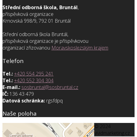
Střední odborná škola, Bruntál
,
příspěvková organizace
Krnovská 998/9, 792 01 Bruntál
Střední odborná škola Bruntál,
příspěvková organizace je příspěvkovou
organizací zřizovanou
Moravskoslezským krajem
Telefon
Tel.:
+420 554 295 241
Tel.:
+420 552 304 304
E-mail.:
sosbruntal@sosbruntal.cz
IČ:
136 43 479
Datová schránka:
rgsfdpq
Naše poloha
© 2024
vividmarketing.cz