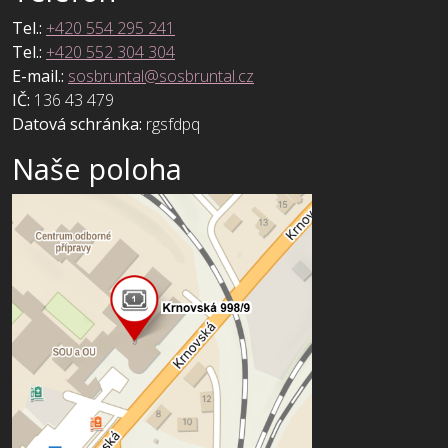
Tel.:
+420 554 295 241
Tel.:
+420 552 304 304
E-mail.:
sosbruntal@sosbruntal.cz
IČ:
136 43 479
Datová schránka:
rgsfdpq
Naše poloha