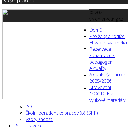
Naše poloha
© 2024
vividmarketing.cz
Domů
Pro žáky a rodiče
El. žákovská knížka
Rezervace
konzultace s
pedagogem
Aktuality
Aktuální školní rok
2025/2026
Stravování
MOODLE a
výukové materiály
ISIC
Školní poradenské pracoviště (ŠPP)
Vzory žádostí
Pro uchazeče