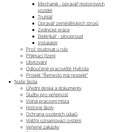
Mechanik - opravář motorových
vozidel
Truhlář
Opravář zemědělských strojů
Zednické práce
Elektrikář - silnoproud
Instalatér
Proč studovat u nás
Přijímací řízení
Ubytování
Odloučené pracoviště Hvězda
Projekt "Řemeslo má respekt"
Naše škola
Úřední deska a dokumenty
Služby pro veřejnost
Volná pracovní místa
Historie školy
Ochrana osobních údajů
Vnitřní oznamovací systém
Veřejné zakázky