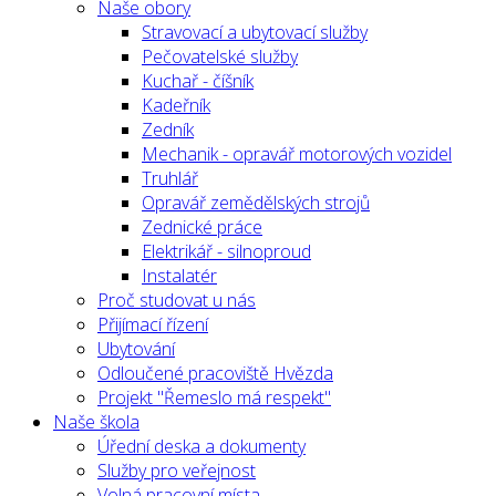
Naše obory
Stravovací a ubytovací služby
Pečovatelské služby
Kuchař - číšník
Kadeřník
Zedník
Mechanik - opravář motorových vozidel
Truhlář
Opravář zemědělských strojů
Zednické práce
Elektrikář - silnoproud
Instalatér
Proč studovat u nás
Přijímací řízení
Ubytování
Odloučené pracoviště Hvězda
Projekt "Řemeslo má respekt"
Naše škola
Úřední deska a dokumenty
Služby pro veřejnost
Volná pracovní místa