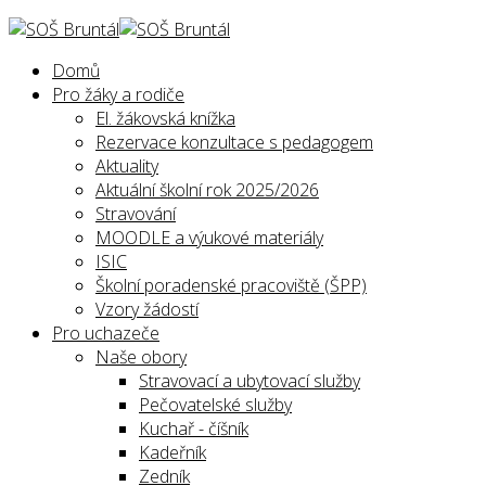
Domů
Pro žáky a rodiče
El. žákovská knížka
Rezervace konzultace s pedagogem
Aktuality
Aktuální školní rok 2025/2026
Stravování
MOODLE a výukové materiály
ISIC
Školní poradenské pracoviště (ŠPP)
Vzory žádostí
Pro uchazeče
Naše obory
Stravovací a ubytovací služby
Pečovatelské služby
Kuchař - číšník
Kadeřník
Zedník