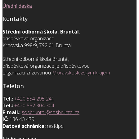
Úřední deska
Kontakty
Střední odborná škola, Bruntál
,
příspěvková organizace
Krnovská 998/9, 792 01 Bruntál
Střední odborná škola Bruntál,
příspěvková organizace je příspěvkovou
organizací zřizovanou
Moravskoslezským krajem
Telefon
Tel.:
+420 554 295 241
Tel.:
+420 552 304 304
E-mail.:
sosbruntal@sosbruntal.cz
IČ:
136 43 479
Datová schránka:
rgsfdpq