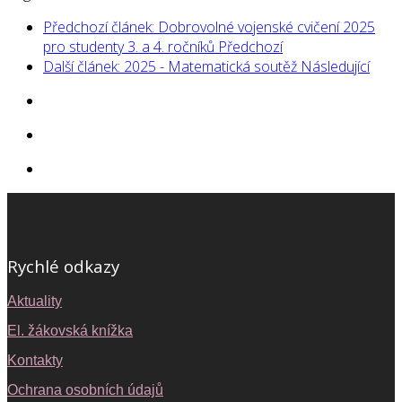
Předchozí článek: Dobrovolné vojenské cvičení 2025
pro studenty 3. a 4. ročníků
Předchozí
Další článek: 2025 - Matematická soutěž
Následující
Rychlé odkazy
Aktuality
El. žákovská knížka
Kontakty
Ochrana osobních údajů