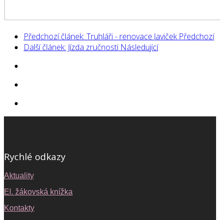
Předchozí článek: Truhláři - renovace laviček
Předchozí
Další článek: Jízda zručnosti
Následující
Rychlé odkazy
Aktuality
El. žákovská knížka
Kontakty