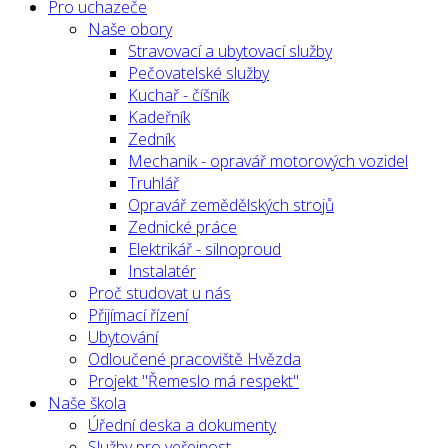
Pro uchazeče
Naše obory
Stravovací a ubytovací služby
Pečovatelské služby
Kuchař - číšník
Kadeřník
Zedník
Mechanik - opravář motorových vozidel
Truhlář
Opravář zemědělských strojů
Zednické práce
Elektrikář - silnoproud
Instalatér
Proč studovat u nás
Přijímací řízení
Ubytování
Odloučené pracoviště Hvězda
Projekt "Řemeslo má respekt"
Naše škola
Úřední deska a dokumenty
Služby pro veřejnost