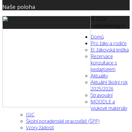
Naše poloha
© 2024
vividmarketing.cz
Domů
Pro žáky a rodiče
El. žákovská knížka
Rezervace
konzultace s
pedagogem
Aktuality
Aktuální školní rok
2025/2026
Stravování
MOODLE a
výukové materiály
ISIC
Školní poradenské pracoviště (ŠPP)
Vzory žádostí