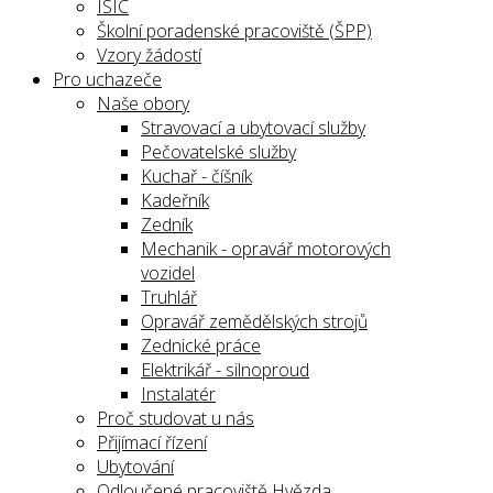
ISIC
Školní poradenské pracoviště (ŠPP)
Vzory žádostí
Pro uchazeče
Naše obory
Stravovací a ubytovací služby
Pečovatelské služby
Kuchař - číšník
Kadeřník
Zedník
Mechanik - opravář motorových
vozidel
Truhlář
Opravář zemědělských strojů
Zednické práce
Elektrikář - silnoproud
Instalatér
Proč studovat u nás
Přijímací řízení
Ubytování
Odloučené pracoviště Hvězda