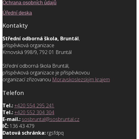
Ochrana osobních údajů
Úřední deska
Kontakty
Střední odborná škola, Bruntál
,
příspěvková organizace
Krnovská 998/9, 792 01 Bruntál
Střední odborná škola Bruntál,
příspěvková organizace je příspěvkovou
organizací zřizovanou
Moravskoslezským krajem
Telefon
Tel.:
+420 554 295 241
Tel.:
+420 552 304 304
E-mail.:
sosbruntal@sosbruntal.cz
IČ:
136 43 479
Datová schránka:
rgsfdpq