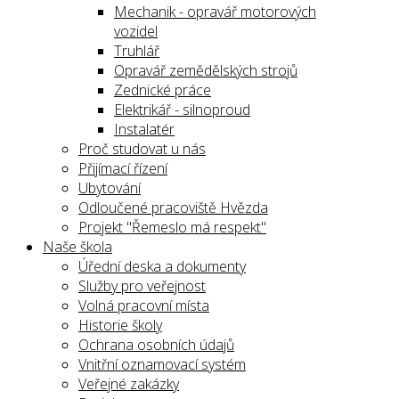
Mechanik - opravář motorových
vozidel
Truhlář
Opravář zemědělských strojů
Zednické práce
Elektrikář - silnoproud
Instalatér
Proč studovat u nás
Přijímací řízení
Ubytování
Odloučené pracoviště Hvězda
Projekt "Řemeslo má respekt"
Naše škola
Úřední deska a dokumenty
Služby pro veřejnost
Volná pracovní místa
Historie školy
Ochrana osobních údajů
Vnitřní oznamovací systém
Veřejné zakázky