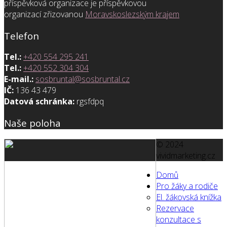
příspěvková organizace je příspěvkovou
organizací zřizovanou
Moravskoslezským krajem
Telefon
Tel.:
+420 554 295 241
Tel.:
+420 552 304 304
E-mail.:
sosbruntal@sosbruntal.cz
IČ:
136 43 479
Datová schránka:
rgsfdpq
Naše poloha
© 2024
vividmarketing.cz
Domů
Pro žáky a rodiče
El. žákovská knížka
Rezervace
konzultace s