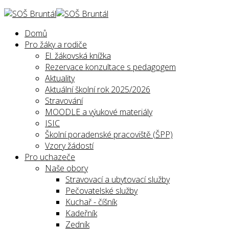
Domů
Pro žáky a rodiče
El. žákovská knížka
Rezervace konzultace s pedagogem
Aktuality
Aktuální školní rok 2025/2026
Stravování
MOODLE a výukové materiály
ISIC
Školní poradenské pracoviště (ŠPP)
Vzory žádostí
Pro uchazeče
Naše obory
Stravovací a ubytovací služby
Pečovatelské služby
Kuchař - číšník
Kadeřník
Zedník