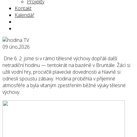
Projekty
Kontakt
Kalendář
09
úno,2026
Dne 6. 2. jsme si v rámci tělesné výchovy dopřáli další
netradiční hodinu — tentokrát na bazéně v Bruntále. Žáci si
užili vodní hry, procvičili plavecké dovednosti a hlavně si
odnesli spoustu zábavy. Hodina proběhla v příjemné
atmosféře a byla vítaným zpestřením běžné výuky tělesné
výchovy.