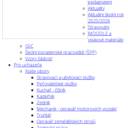
pedagogem
Aktuality
Aktuální školní rok
2025/2026
Stravování
MOODLE a
výukové materiály
ISIC
Školní poradenské pracoviště (ŠPP)
Vzory žádostí
Pro uchazeče
Naše obory
Stravovací a ubytovací služby
Pečovatelské služby
Kuchař - číšník
Kadeřník
Zedník
Mechanik - opravář motorových vozidel
Truhlář
Opravář zemědělských strojů
Zednické práce