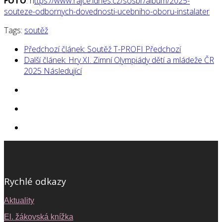
FOTO
: h
ttps://www.rajce.idnes.cz/sosbr/album/2025-
souteze-odbornych-dovednosti-ucebniho-oboru-instalater
Tags:
soutěž
Předchozí článek: Soutěž T-PROFI
Předchozí
Další článek: Hry XI. Zimní Olympiády dětí a mládeže ČR
2025
Následující
Rychlé odkazy
Aktuality
El. žákovská knížka