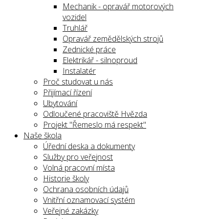
Mechanik - opravář motorových
vozidel
Truhlář
Opravář zemědělských strojů
Zednické práce
Elektrikář - silnoproud
Instalatér
Proč studovat u nás
Přijímací řízení
Ubytování
Odloučené pracoviště Hvězda
Projekt "Řemeslo má respekt"
Naše škola
Úřední deska a dokumenty
Služby pro veřejnost
Volná pracovní místa
Historie školy
Ochrana osobních údajů
Vnitřní oznamovací systém
Veřejné zakázky