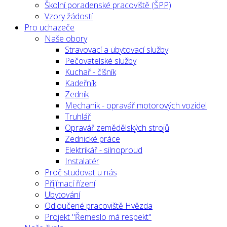
Školní poradenské pracoviště (ŠPP)
Vzory žádostí
Pro uchazeče
Naše obory
Stravovací a ubytovací služby
Pečovatelské služby
Kuchař - číšník
Kadeřník
Zedník
Mechanik - opravář motorových vozidel
Truhlář
Opravář zemědělských strojů
Zednické práce
Elektrikář - silnoproud
Instalatér
Proč studovat u nás
Přijímací řízení
Ubytování
Odloučené pracoviště Hvězda
Projekt "Řemeslo má respekt"