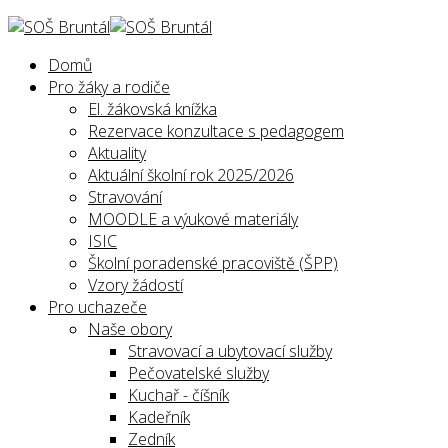
Domů
Pro žáky a rodiče
El. žákovská knížka
Rezervace konzultace s pedagogem
Aktuality
Aktuální školní rok 2025/2026
Stravování
MOODLE a výukové materiály
ISIC
Školní poradenské pracoviště (ŠPP)
Vzory žádostí
Pro uchazeče
Naše obory
Stravovací a ubytovací služby
Pečovatelské služby
Kuchař - číšník
Kadeřník
Zedník