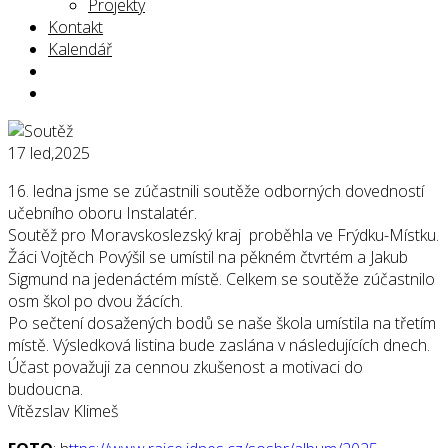
Projekty
Kontakt
Kalendář
17
led,2025
16. ledna jsme se zúčastnili soutěže odborných dovedností
učebního oboru Instalatér.
Soutěž pro Moravskoslezský kraj proběhla ve Frýdku-Místku.
Žáci Vojtěch Povýšil se umístil na pěkném čtvrtém a Jakub
Sigmund na jedenáctém místě. Celkem se soutěže zúčastnilo
osm škol po dvou žácích.
Po sečtení dosažených bodů se naše škola umístila na třetím
místě. Výsledková listina bude zaslána v následujících dnech.
Účast považuji za cennou zkušenost a motivaci do
budoucna.
Vítězslav Klimeš