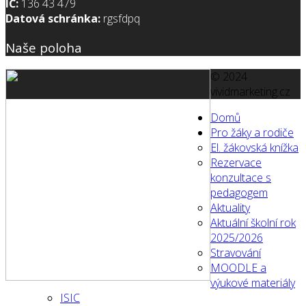
IČ:
136 43 479
Datová schránka:
rgsfdpq
Naše poloha
© 2024
vividmarketing.cz
Domů
Pro žáky a rodiče
El. žákovská knížka
Rezervace
konzultace s
pedagogem
Aktuality
Aktuální školní rok
2025/2026
Stravování
MOODLE a
výukové materiály
ISIC