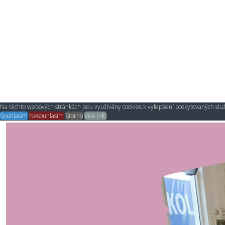
Na těchto webových stránkách jsou využívány cookies k vylepšení poskytovaných služ
Souhlasím
Nesouhlasím
Storno
Více info