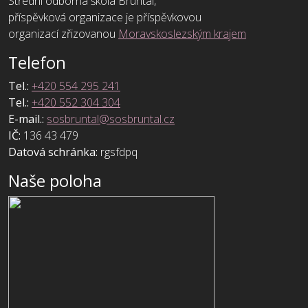
Střední odborná škola Bruntál,
příspěvková organizace je příspěvkovou
organizací zřizovanou
Moravskoslezským krajem
Telefon
Tel.:
+420 554 295 241
Tel.:
+420 552 304 304
E-mail.:
sosbruntal@sosbruntal.cz
IČ:
136 43 479
Datová schránka:
rgsfdpq
Naše poloha