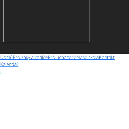
© 2024 vividmarketing.cz
Domů
Pro žáky a rodiče
Pro uchazeče
Naše škola
Kontakt
Kalendář