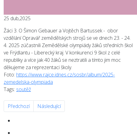
25
dub,2025
Žáci 3. O Šimon Gebauer a Vojtěch Bartussek - obor
vzdělání Opravář zemědělských strojů se ve dnech 23. - 24.
4. 2025 zúčastnili Zemědělské olympiády žáků středních škol
ve Frýdlantu - Liberecký kraj. V konkurenci 9 škol z celé
republiky a více jak 40 žáků se neztratili a tímto jim moc
děkujeme za reprezentaci školy.
Foto:
https://www.rajce.idnes.cz/sosbr/album/2025-
zemedelska-olympiada
Tags:
soutěž
Předchozí článek: 2025 - Matematická soutěž
Další článek: 2025 - Zlatý pohár Linde
Předchozí
Následující