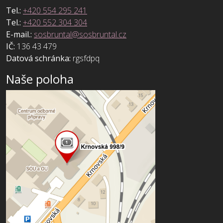
Tel.:
+420 554 295 241
Tel.:
+420 552 304 304
E-mail.:
sosbruntal@sosbruntal.cz
IČ:
136 43 479
Datová schránka:
rgsfdpq
Naše poloha