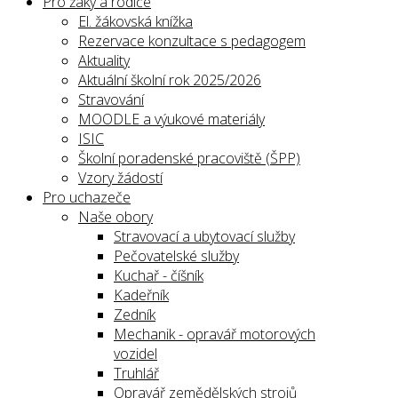
Pro žáky a rodiče
El. žákovská knížka
Rezervace konzultace s pedagogem
Aktuality
Aktuální školní rok 2025/2026
Stravování
MOODLE a výukové materiály
ISIC
Školní poradenské pracoviště (ŠPP)
Vzory žádostí
Pro uchazeče
Naše obory
Stravovací a ubytovací služby
Pečovatelské služby
Kuchař - číšník
Kadeřník
Zedník
Mechanik - opravář motorových
vozidel
Truhlář
Opravář zemědělských strojů