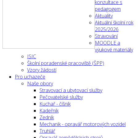
konzultace s
pedagogem
Aktuality
Aktuální školní rok
2025/2026
Stravování
MOODLE a
výukové materiály
ISIC
Školní poradenské pracoviště (ŠPP)
Vzory žádostí
Pro uchazeče
Naše obory
Stravovací a ubytovací služby
Pečovatelské služby
Kuchař - číšník
Kadeřník
Zedník
Mechanik - opravář motorových vozidel
Truhlář
Opravář zemědělských strojů