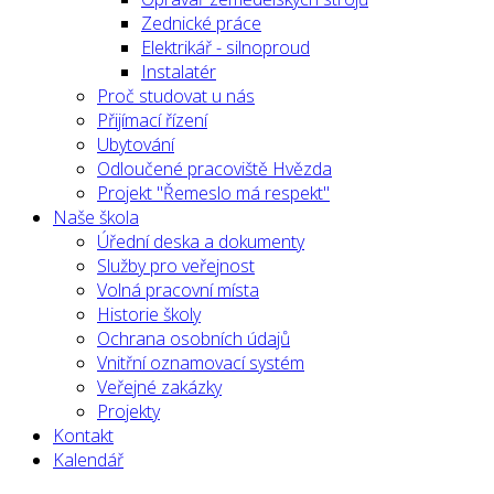
Zednické práce
Elektrikář - silnoproud
Instalatér
Proč studovat u nás
Přijímací řízení
Ubytování
Odloučené pracoviště Hvězda
Projekt "Řemeslo má respekt"
Naše škola
Úřední deska a dokumenty
Služby pro veřejnost
Volná pracovní místa
Historie školy
Ochrana osobních údajů
Vnitřní oznamovací systém
Veřejné zakázky
Projekty
Kontakt
Kalendář