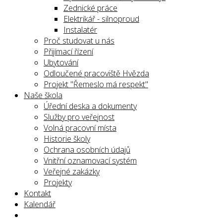
Zednické práce
Elektrikář - silnoproud
Instalatér
Proč studovat u nás
Přijímací řízení
Ubytování
Odloučené pracoviště Hvězda
Projekt "Řemeslo má respekt"
Naše škola
Úřední deska a dokumenty
Služby pro veřejnost
Volná pracovní místa
Historie školy
Ochrana osobních údajů
Vnitřní oznamovací systém
Veřejné zakázky
Projekty
Kontakt
Kalendář