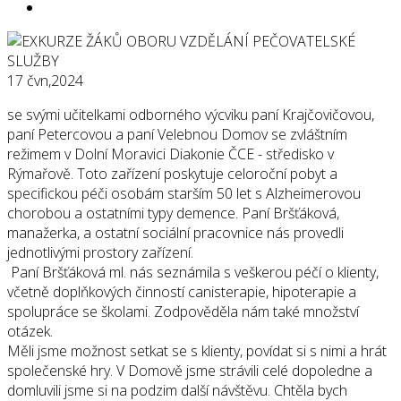
17
čvn,2024
se svými učitelkami odborného výcviku paní Krajčovičovou,
paní Petercovou a paní Velebnou Domov se zvláštním
režimem v Dolní Moravici Diakonie ČCE - středisko v
Rýmařově. Toto zařízení poskytuje celoroční pobyt a
specifickou péči osobám starším 50 let s Alzheimerovou
chorobou a ostatními typy demence. Paní Bršťáková,
manažerka, a ostatní sociální pracovnice nás provedli
jednotlivými prostory zařízení.
Paní Bršťáková ml. nás seznámila s veškerou péčí o klienty,
včetně doplňkových činností canisterapie, hipoterapie a
spolupráce se školami. Zodpověděla nám také množství
otázek.
Měli jsme možnost setkat se s klienty, povídat si s nimi a hrát
společenské hry. V Domově jsme strávili celé dopoledne a
domluvili jsme si na podzim další návštěvu. Chtěla bych