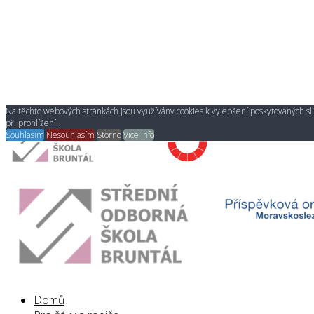
Na těchto webových stránkách jsou využívány cookies k vylepšení poskytovaných s
při prohlížení.
Souhlasím
Nesouhlasím
Storno
Více info
Domů