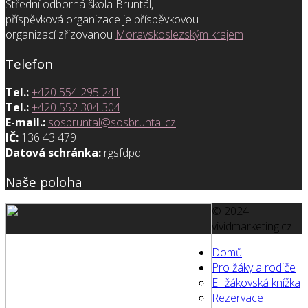
Střední odborná škola Bruntál,
příspěvková organizace je příspěvkovou
organizací zřizovanou
Moravskoslezským krajem
Telefon
Tel.:
+420 554 295 241
Tel.:
+420 552 304 304
E-mail.:
sosbruntal@sosbruntal.cz
IČ:
136 43 479
Datová schránka:
rgsfdpq
Naše poloha
© 2024
vividmarketing.cz
Domů
Pro žáky a rodiče
El. žákovská knížka
Rezervace