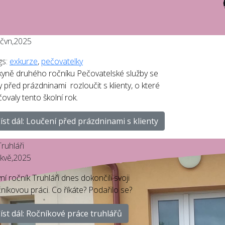
čvn,2025
gs:
exkurze
,
pečovatelky
kyně druhého ročníku Pečovatelské služby se
y před prázdninami rozloučit s klienty, o které
ovaly tento školní rok.
íst dál: Loučení před prázdninami s klienty
kvě,2025
ní ročník Truhláři dnes dokončili svoji
níkovou práci. Co říkáte? Podařilo se?
íst dál: Ročníkové práce truhlářů