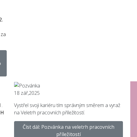
2.
 za
o
18
zář,2025
1.
Vystřel svoji kariéru tím správným směrem a vyraž
CH
na Veletrh pracovních příležitostí.
Číst dál: Pozvánka na veletrh pracovních
příležitostí