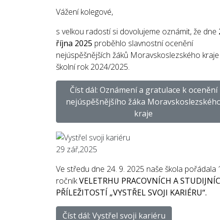
Vážení kolegové,
s velkou radostí si dovolujeme oznámit, že dne
října 2025
proběhlo slavnostní ocenění
nejúspěšnějších žáků Moravskoslezského kraje
školní rok 2024/2025.
Číst dál: Oznámení a gratulace k ocenění
nejúspěšnějšího žáka Moravskoslezskéh
kraje
29
zář,2025
Ve středu dne 24. 9. 2025 naše škola pořádala 
ročník
VELETRHU PRACOVNÍCH A STUDIJNÍ
PŘÍLEŽITOSTÍ „VYSTŘEL SVOJI KARIÉRU“.
Číst dál: Vystřel svoji kariéru