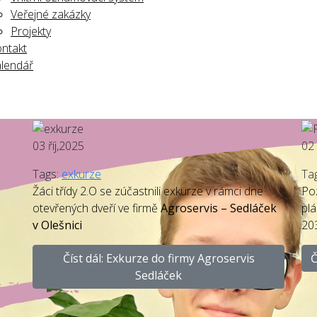
Veřejné zakázky
Projekty
ntakt
lendář
03
říj,2025
02
Tags:
exkurze
Ta
Žáci třídy 2.O se zúčastnili exkurze v rámci dne
Po
otevřených dveří ve firmě
Agroservis – Sedláček
pl
v Olešnici
20
Číst dál: Exkurze do firmy Agroservis
Č
Sedláček