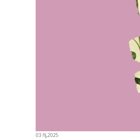
03
říj,2025