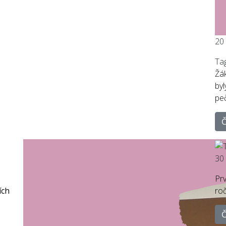
20
Ta
Žá
byl
peč
Č
30
Prv
ích
roč
Č