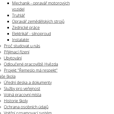
Mechanik - opravář motorových
vozidel
Truhlář
Opravář zemědělských strojů
Zednické práce
Elektrikář - silnoproud
Instalatér
Proč studovat u nás
Přijímací řízení
Ubytování
Odloučené pracoviště Hvězda
Projekt "Řemeslo má respekt"
še škola
Úřední deska a dokumenty
Služby pro veřejnost
Volná pracovní místa
Historie školy
Ochrana osobních údajů
Vnitřní oznamovací systém