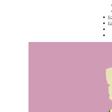
Ko
Ka