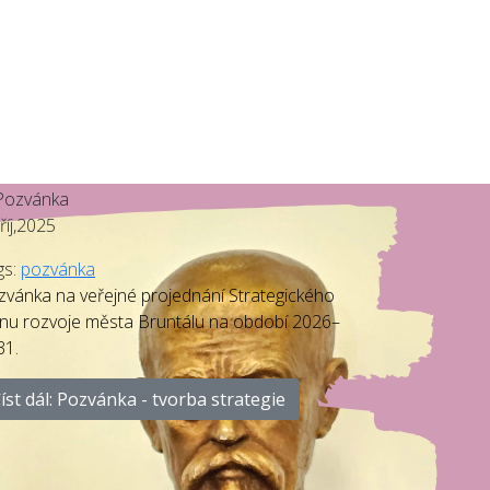
říj,2025
gs:
pozvánka
zvánka na veřejné projednání Strategického
ánu rozvoje města Bruntálu na období 2026–
31.
íst dál: Pozvánka - tvorba strategie