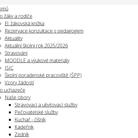
omů
o žáky a rodiče
El. žákovská knížka
Rezervace konzultace s pedagogem
Aktuality
Aktuální školní rok 2025/2026
Stravování
MOODLE a výukové materiály
ISIC
Školní poradenské pracoviště (ŠPP)
Vzory žádostí
o uchazeče
Naše obory
Stravovací a ubytovací služby
Pečovatelské služby
Kuchař - číšník
Kadeřník
Zedník